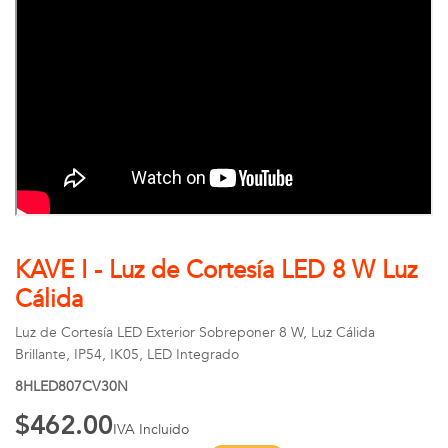
KAVE I - Luz de Cortesía LED 8 W Luz
Cálida
Luz de Cortesía LED Exterior Sobreponer 8 W, Luz Cálida
Brillante, IP54, IK05, LED Integrado
8HLED807CV30N
$462.00
IVA Incluido