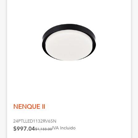
NENQUE II
24PTLLED1132RV65N
IVA Incluido
$997.04
$1,133.00