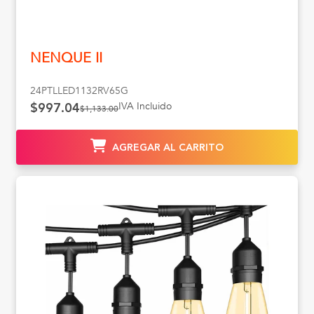
NENQUE II
24PTLLED1132RV65G
IVA Incluido
$997.04
$1,133.00
AGREGAR AL CARRITO