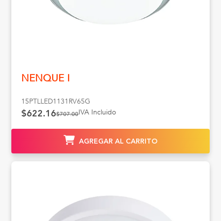
NENQUE I
15PTLLED1131RV65G
IVA Incluido
$622.16
$707.00
AGREGAR AL CARRITO