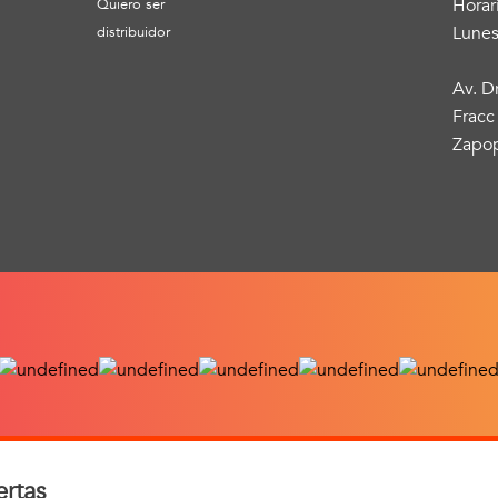
Horar
Quiero ser
Lunes
distribuidor
Av. D
Fracc
Zapop
ertas