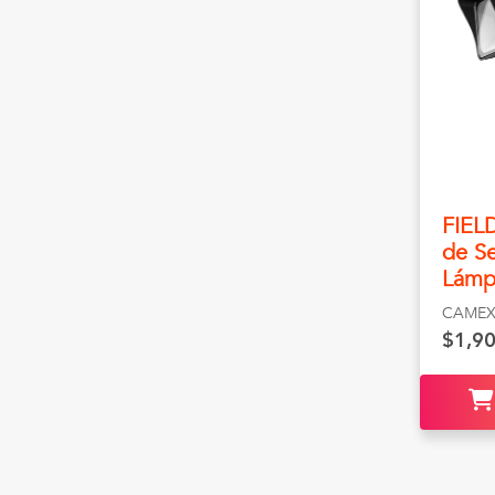
FIEL
de S
Lámp
CAMEX
$1,9