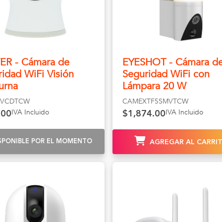
ER - Cámara de
EYESHOT - Cámara d
idad WiFi Visión
Seguridad WiFi con
urna
Lámpara 20 W
SVCDTCW
CAMEXTF5SMVTCW
IVA Incluido
IVA Incluido
.00
$1,874.00
SPONIBLE POR EL MOMENTO
AGREGAR AL CARRI