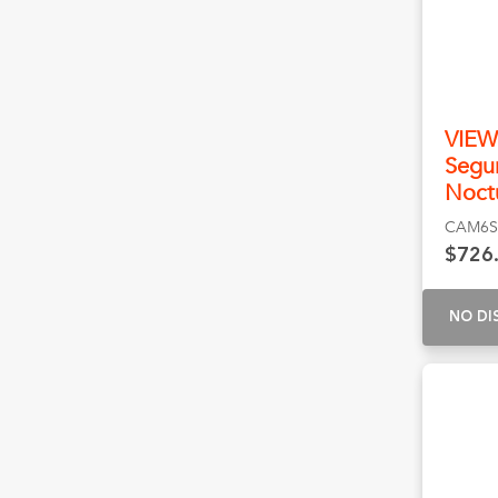
VIEW
Segur
Noct
CAM6
$726
NO DI