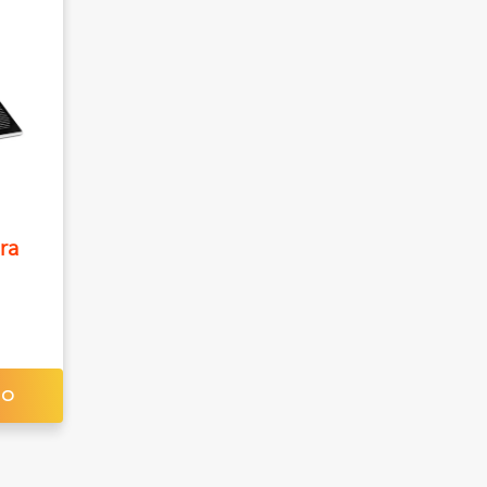
ra
TO