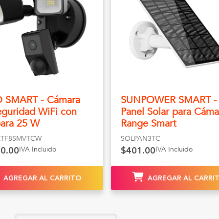
D SMART - Cámara
SUNPOWER SMART -
eguridad WiFi con
Panel Solar para Cáma
ara 25 W
Range Smart
TF8SMVTCW
SOLPAN3TC
IVA Incluido
IVA Incluido
00.00
$401.00
AGREGAR AL CARRITO
AGREGAR AL CARRI