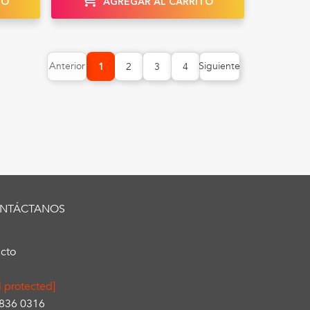
TO
AGREGAR AL CARRITO
Anterior
Siguiente
1
2
3
4
NTÁCTANOS
cto
l protected]
3836 0316