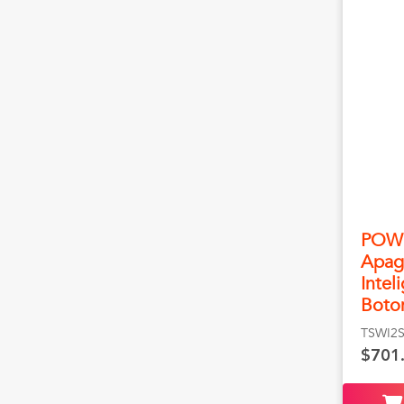
POWE
Apag
Intel
Boto
TSWI2
$701