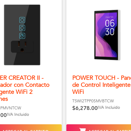
R CREATOR II -
POWER TOUCH - Pan
ador con Contacto
de Control Inteligente
igente WiFi 2
WiFi
nes
TSWI2TPP05MVBTCW
IVA Incluido
SPMVNTCW
$6,278.00
IVA Incluido
.00