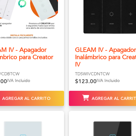
M IV - Apagador
GLEAM IV - Apagador
mbrico para Creator
Inalámbrico para Crea
IV
VCDBTCW
TDSWIVCDNTCW
IVA Incluido
IVA Incluido
.00
$123.00
AGREGAR AL CARRITO
AGREGAR AL CARRI