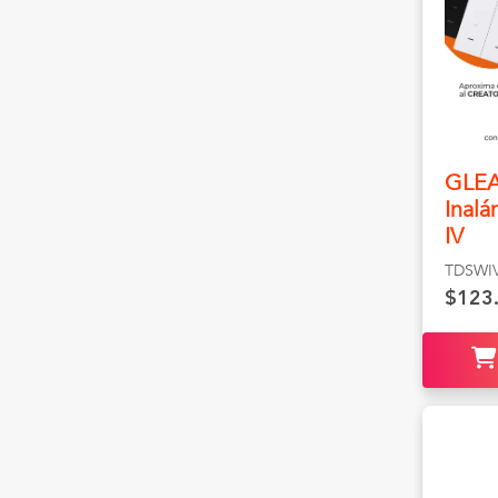
GLEA
Inalá
IV
TDSWI
$123