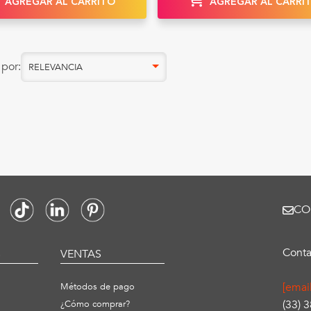
AGREGAR AL CARRITO
AGREGAR AL CARRI
por:
RELEVANCIA
CO
Conta
S
VENTAS
[emai
Métodos de pago
(33) 
¿Cómo comprar?