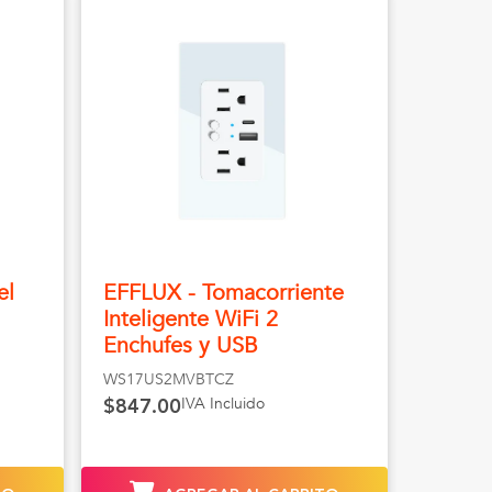
el
EFFLUX - Tomacorriente
Inteligente WiFi 2
Enchufes y USB
WS17US2MVBTCZ
IVA Incluido
$847.00