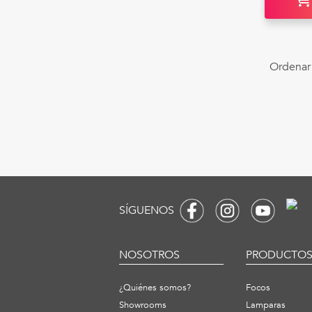
Ordenar 
SÍGUENOS
NOSOTROS
PRODUCTO
¿Quiénes somos?
Focos
Showrooms
Lamparas