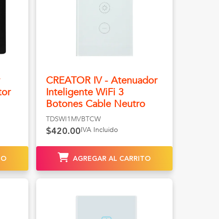
CREATOR IV - Atenuador
tor
Inteligente WiFi 3
Botones Cable Neutro
TDSWI1MVBTCW
IVA Incluido
$420.00
TO
AGREGAR AL CARRITO