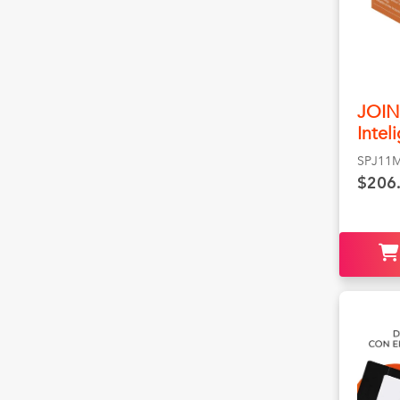
JOIN
Intel
SPJ11
$206