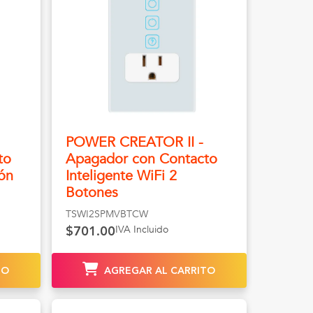
POWER CREATOR II -
to
Apagador con Contacto
tón
Inteligente WiFi 2
Botones
TSWI2SPMVBTCW
IVA Incluido
$701.00
TO
AGREGAR AL CARRITO