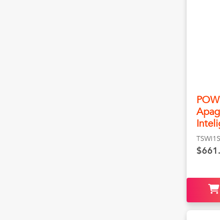
POWE
Apag
Intel
TSWI1
$661