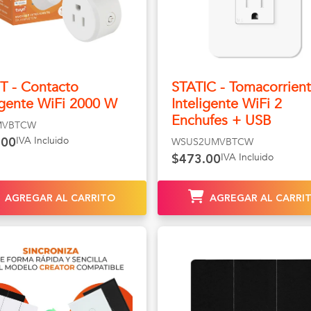
T - Contacto
STATIC - Tomacorrien
igente WiFi 2000 W
Inteligente WiFi 2
Enchufes + USB
MVBTCW
IVA Incluido
WSUS2UMVBTCW
.00
IVA Incluido
$473.00
AGREGAR AL CARRITO
AGREGAR AL CARRI