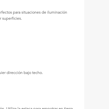
fectos para situaciones de iluminación
 superficies.
ier dirección bajo techo.
. Utiliza la estaca para empotrar en tierra