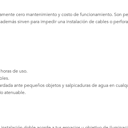
amente cero mantenimiento y costo de funcionamiento. Son per
, además sirven para impedir una instalación de cables o perforar
 horas de uso.
bles.
ardada ante pequeños objetos y salpicaduras de agua en cualqu
No atenuable.
nstalación doble acorde a tus espacios u objetivo de iluminación