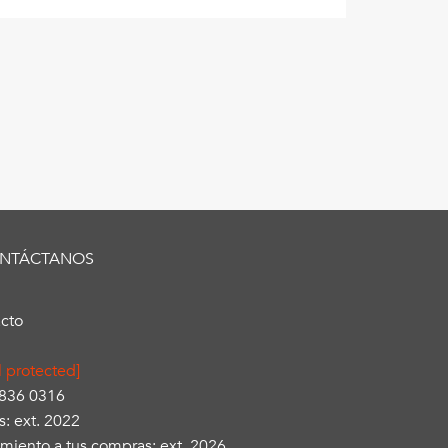
NTÁCTANOS
cto
l protected]
3836 0316
s: ext. 2022
miento a tus compras: ext. 2026