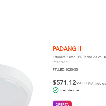
PADANG II
Lámpara Plafón LED Techo 20 W, Luz 
integrado
PTLLED-1020/30
$571.12
$649.00
IVA Incluid
En existencias