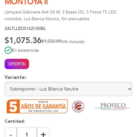
MONTOYA II
Lámpara Gabinete 4x4 24 W, 3 Bases G5, 3 Focos T5 LED
incluidos, Luz Blanca Neutra, No atenuables
24LTLLED3142V40BL
$1,075.36
$1,222.00
IVA Incluido
En existencias
Variante:
Cantidad:
-
+