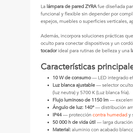
La
lámpara de pared ZYRA
fue diseñada par
funcional y flexible sin depender por compl
espejos, muebles o superficies verticales, a
Además, incorpora soluciones prácticas qu
oculto para conectar dispositivos y un cor
tocador
ideal para rutinas de belleza y una
l
Características principal
10 W de consumo
— LED integrado efi
Luz blanca ajustable
— selector oculto 
(luz neutra) y 5700 K (Luz blanca fría).
Flujo luminoso de 1150 lm
— excelente
Ángulo de luz: 140°
— distribución am
IP44
— protección
contra humedad
y 
50 000 h de vida útil
— larga duración
Material:
aluminio con acabado blanco 