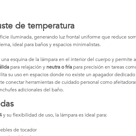
uste de temperatura
ficie iluminada, generando luz frontal uniforme que reduce som
erna, ideal para baños y espacios minimalistas.
una esquina de la lámpara en el interior del cuerpo y permite a
álida
para relajación y
neutra o fría
para precisión en tareas como
ilita su uso en espacios donde no existe un apagador dedicado
e conectar herramientas de cuidado personal como afeitadoras, 
enchufes adicionales del baño.
adas
4
y su flexibilidad de uso, la lámpara es ideal para:
uebles de tocador