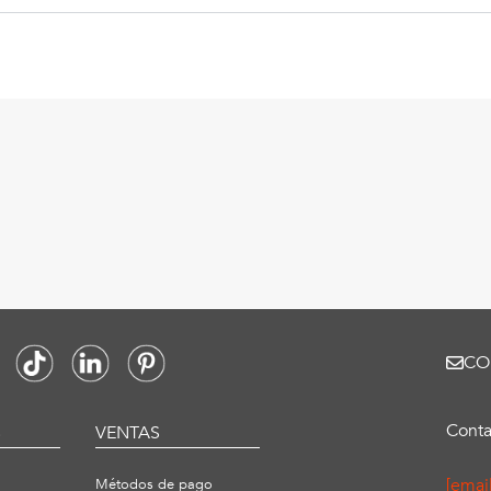
CO
Conta
S
VENTAS
[emai
Métodos de pago