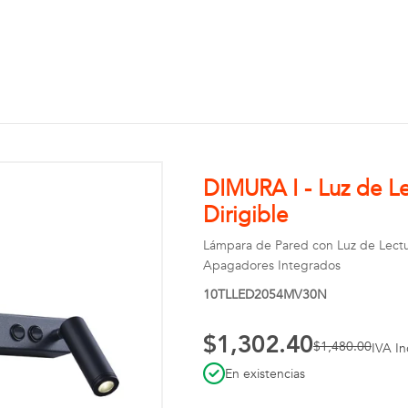
DIMURA I - Luz de L
Dirigible
Lámpara de Pared con Luz de Lectura
Apagadores Integrados
10TLLED2054MV30N
$1,302.40
$1,480.00
IVA In
En existencias