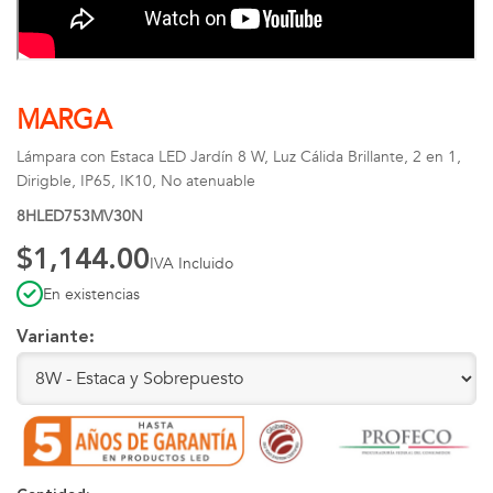
MARGA
Lámpara con Estaca LED Jardín 8 W, Luz Cálida Brillante, 2 en 1,
Dirigble, IP65, IK10, No atenuable
8HLED753MV30N
$1,144.00
IVA Incluido
En existencias
Variante: