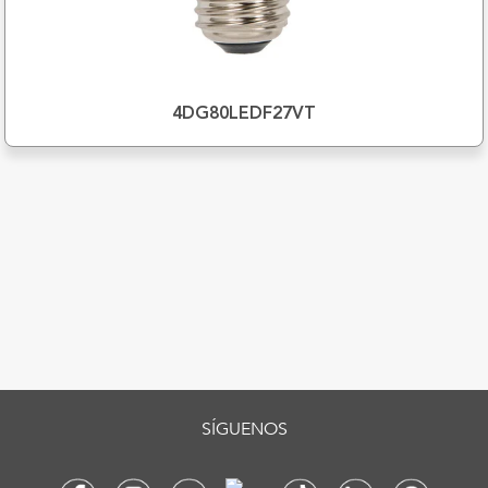
4DG80LEDF27VT
SÍGUENOS