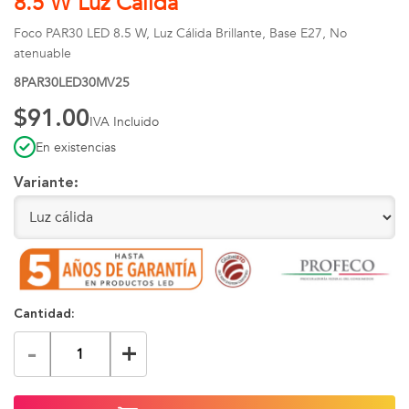
8.5 W Luz Cálida
Foco PAR30 LED 8.5 W, Luz Cálida Brillante, Base E27, No
atenuable
8PAR30LED30MV25
$91.00
IVA Incluido
En existencias
Variante:
Cantidad:
-
+