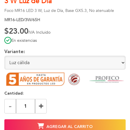
3 W Luz de Día
Foco MR16 LED 3 W, Luz de Día, Base GX5.3, No atenuable
MR16-LED/3W/65H
$23.00
IVA Incluido
En existencias
Variante:
Cantidad:
-
+
AGREGAR AL CARRITO