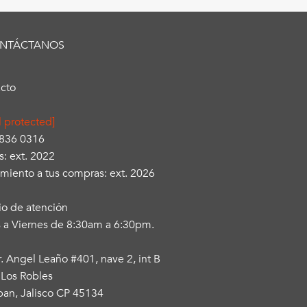
NTÁCTANOS
cto
l protected]
3836 0316
s: ext. 2022
miento a tus compras: ext. 2026
io de atención
 a Viernes de 8:30am a 6:30pm.
r. Angel Leaño #401, nave 2, int B
 Los Robles
an, Jalisco CP 45134