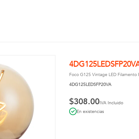
4DG125LEDSFP20VA 
Foco G125 Vintage LED Filamento E
4DG125LEDSFP20VA
$308.00
IVA Incluido
En existencias