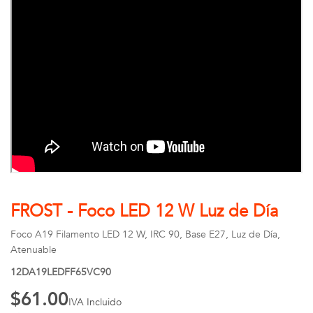
FROST - Foco LED 12 W Luz de Día
Foco A19 Filamento LED 12 W, IRC 90, Base E27, Luz de Día,
Atenuable
12DA19LEDFF65VC90
$61.00
IVA Incluido