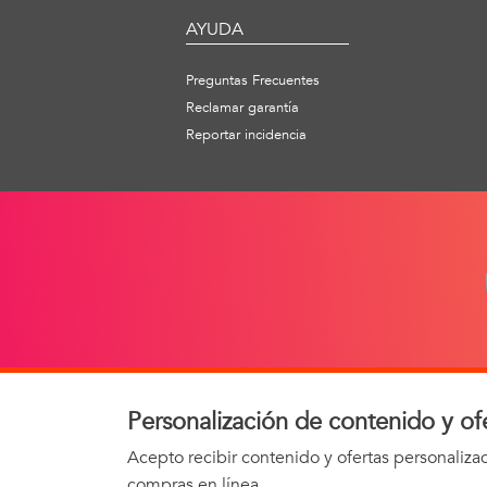
AYUDA
Preguntas Frecuentes
Reclamar garantía
Reportar incidencia
Personalización de contenido y of
AVISO 
Acepto recibir contenido y ofertas personaliz
compras en línea.