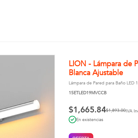
LION - Lámpara de 
Blanca Ajustable
Lámpara de Pared para Baño LED 15
15ETLED19MVCCB
$1,665.84
$1,893.00
IVA In
En existencias