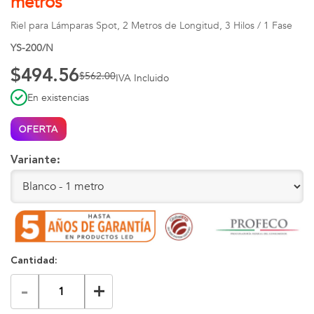
metros
Riel para Lámparas Spot, 2 Metros de Longitud, 3 Hilos / 1 Fase
YS-200/N
$494.56
$562.00
IVA Incluido
En existencias
Variante:
Cantidad:
-
+