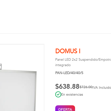
DOMUS I
Panel LED 2x2 Suspendido/Empotra
integrado
PAN-LED/40/40/S
$638.88
$726.00
IVA Incluid
En existencias