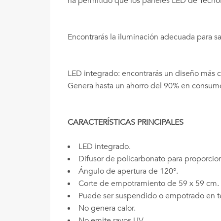
ha permitido que los paneles LED de Tecnol
Encontrarás la iluminación adecuada para s
LED integrado: encontrarás un diseño más c
Genera hasta un ahorro del 90% en consumo 
CARACTERÍSTICAS PRINCIPALES
LED integrado.
Difusor de policarbonato para proporciona
Ángulo de apertura de 120°.
Corte de empotramiento de 59 x 59 cm.
Puede ser suspendido o empotrado en te
No genera calor.
No emite rayos UV.