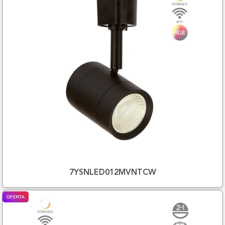
7YSNLED012MVNTCW