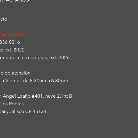
NTÁCTANOS
cto
l protected]
3836 0316
s: ext. 2022
miento a tus compras: ext. 2026
io de atención
 a Viernes de 8:30am a 6:30pm.
r. Angel Leaño #401, nave 2, int B
 Los Robles
an, Jalisco CP 45134