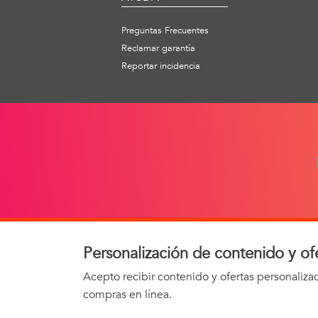
Preguntas Frecuentes
Reclamar garantía
Reportar incidencia
Personalización de contenido y of
AVISO 
Acepto recibir contenido y ofertas personaliz
compras en línea.