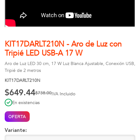
KIT17DARLT210N - Aro de Luz con
Tripié LED USB-A 17 W
Aro de Luz LED 30 cm, 17 W Luz Blanca Ajustable, Conexión USB,
Tripié de 2 metros
KIT17DARLT210N
$649.44
$738.00
IVA Incluido
En existencias
Variante: